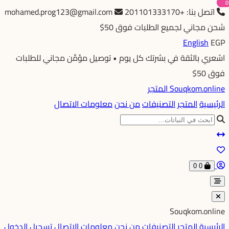
0
0
0
اتصل بنا: +201101333170
mohamed.prog123@gmail.com
شحن مجاني لجميع الطلبات فوق 50$
English
EGP
اشعري بالثقة في بشرتك كل يوم • توصيل مؤمَّن مجاني للطلبات
فوق 50$
Souqkom.online
المتجر
الرئيسية
المتجر
التصنيفات
من نحن
معلومات الاتصال
0
0
Souqkom.online
الرئيسية
المتجر
التصنيفات
من نحن
معلومات الاتصال
تسجيل الدخول