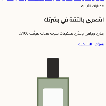
مختارات الأتيليه
اشعري بالثقة في بشرتك
رطّبي ووازني وغذّي بمكوّنات حيوية فعّالة موثّقة 100%.
تسوّقي التشكيلة